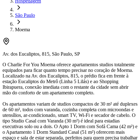
Hospedagem
São Paulo
Moema
Av. dos Eucaliptos
,
815
,
São Paulo
,
SP
O Charlie For You Moema oferece apartamentos studios totalmente
equipados para ficar quanto tempo precisar no coração de Moema.
Localizado na Av. dos Eucaliptos, 815, o prédio fica em frente à
estação Eucaliptos do Metrô (Linha 5 Lilás) e ao Shopping
Ibirapuera, conexão imediata com o restante da cidade sem abrir
mão do conforto de um apartamento completo.
Os apartamentos variam de studios compactos de 30 m² até duplexes
de 60 m², todos com varanda, cozinha completa com microondas e
utensílios, ar-condicionado, smart TV, Wi-Fi e secador de cabelo. O
tipo Studio Casal com Varanda (30 m²) é ideal para estadias
executivas solo ou a dois. O Apto 1 Dorm com Sofá Cama (42 m²) e
o Apartamento 1 Dorm Standard Casal (51 m²) oferecem mais
espaço e sala de estar separada, perfeitos para quem precisa trabalhar