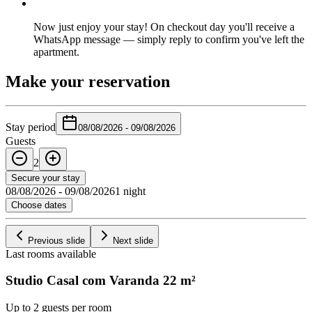
Now just enjoy your stay! On checkout day you'll receive a
WhatsApp message — simply reply to confirm you've left the
apartment.
Make your reservation
Stay period
08/08/2026
-
09/08/2026
Guests
2
Secure your stay
08/08/2026
-
09/08/2026
1 night
Choose dates
Previous slide
Next slide
Last rooms available
Studio Casal com Varanda
22
m²
Up to 2 guests per room