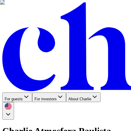
For guests
For investors
About Charlie
Charlie Atmosfera Paulista