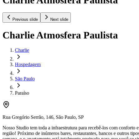
Previous slide
Next slide
Charlie Atmosfera Paulista
Charlie
Hospedagem
São Paulo
Paraíso
Rua Gregório Serrão
,
146
,
São Paulo
,
SP
Nosso Studio tem toda a infraestrutura para recebê-los com conforto 
região! Próximo de inúmeros bares, restaurantes, bancos e outros tipo
semana, e o apartamento está totalmente equipado para que você se si