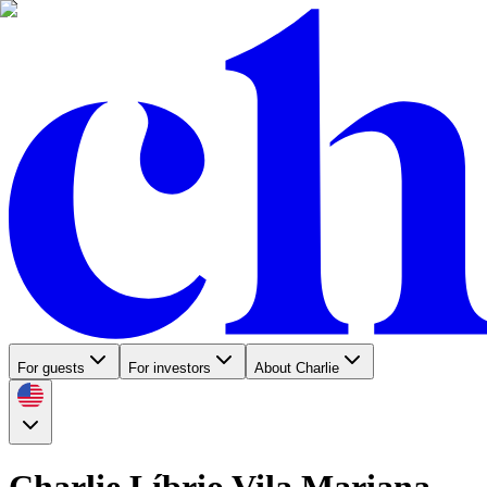
For guests
For investors
About Charlie
Charlie Líbrio Vila Mariana